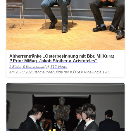
Altherrentränke „Osterbesinnung mit Bbr. MilKurat
P.Prior MMag. Jakob Stoiber v. Aristoteles“
5 Bilder, 0 Kommentar(e), 312 Views
Am 26.03.2026 fand auf der Bude der K.Ö.St.V Nibelungia 190...