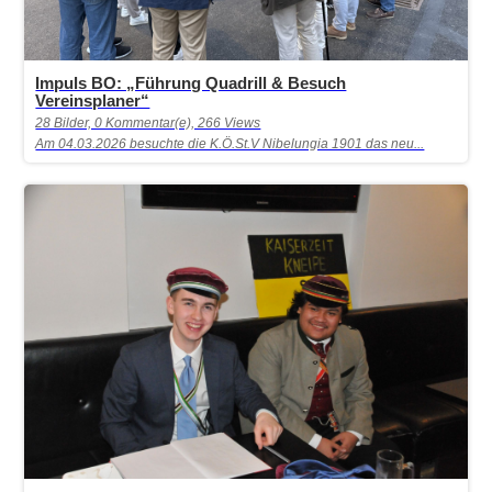
Impuls BO: „Führung Quadrill & Besuch
Vereinsplaner“
28 Bilder, 0 Kommentar(e), 266 Views
Am 04.03.2026 besuchte die K.Ö.St.V Nibelungia 1901 das neu...