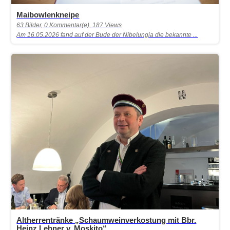
Maibowlenkneipe
63 Bilder, 0 Kommentar(e), 187 Views
Am 16.05.2026 fand auf der Bude der Nibelungia die bekannte ...
Altherrentränke „Schaumweinverkostung mit Bbr.
Heinz Lehner v. Moskito“